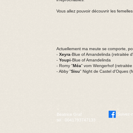
Vous allez pouvoir découvrir les femel
Actuellement ma meute se comporte, pou
-
Xeyra
-Blue of Amandelinda (retraitée d
-
Youpi
-Blue of Amandelinda
- Romy "
Méa
" vom Wengerhof (retraitée
- Abby "
Sisu
" Night de Castel d'Oques (
Suivez-
Béatrice Graf
tél : 0041793747133