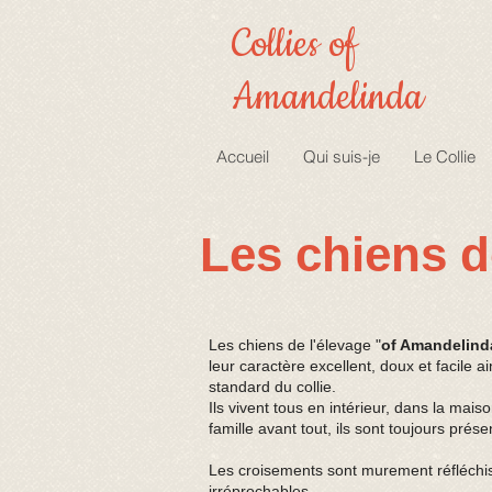
Collies of
Amandelinda
Accueil
Qui suis-je
Le Collie
Les chiens d
Les chiens de l'élevage "
of Amandelind
leur caractère excellent, doux et facile a
standard du collie.
Ils vivent tous en intérieur, dans la mai
famille avant tout, ils sont toujours prése
Les croisements sont murement réfléchis 
irréprochables.